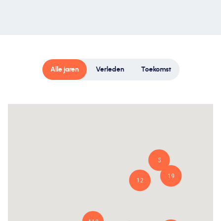
Alle jaren
Verleden
Toekomst
5
19
12