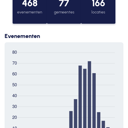
468
77
166
evenementen
gemeentes
locaties
Evenementen